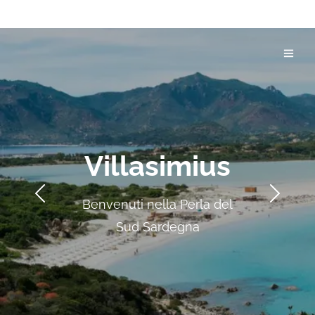
Villasimius
Benvenuti nella Perla del
Sud Sardegna